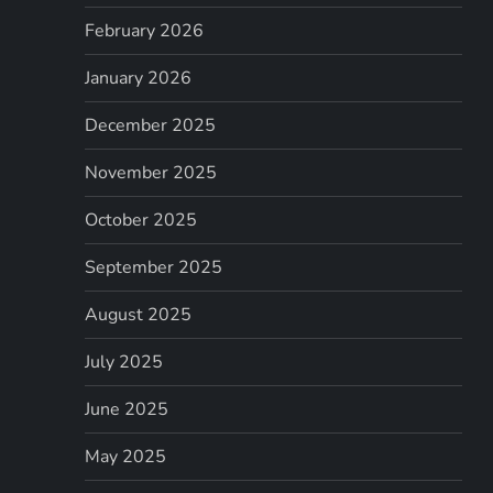
i
February 2026
o
January 2026
n
December 2025
November 2025
October 2025
September 2025
August 2025
July 2025
June 2025
May 2025