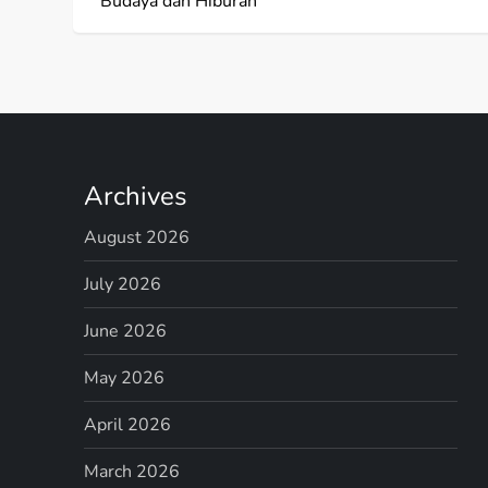
Budaya dan Hiburan
s
t
n
a
Archives
v
August 2026
i
July 2026
g
June 2026
May 2026
a
April 2026
t
March 2026