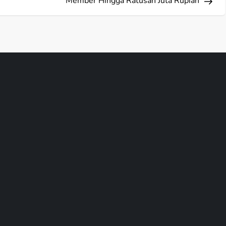
Member Hingga Ratusan Juta Rupiah