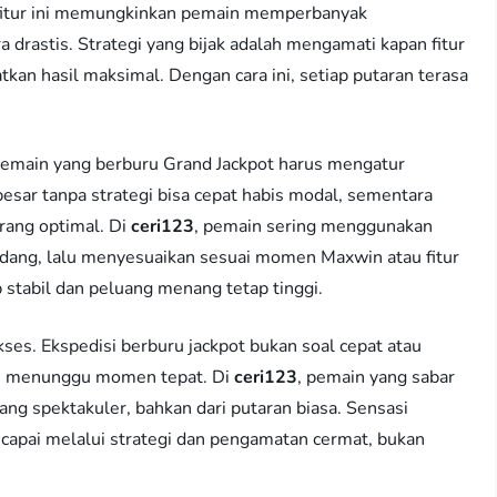
 fitur ini memungkinkan pemain memperbanyak
drastis. Strategi yang bijak adalah mengamati kapan fitur
kan hasil maksimal. Dengan cara ini, setiap putaran terasa
Pemain yang berburu Grand Jackpot harus mengatur
esar tanpa strategi bisa cepat habis modal, sementara
rang optimal. Di
ceri123
, pemain sering menggunakan
dang, lalu menyesuaikan sesuai momen Maxwin atau fitur
 stabil dan peluang menang tetap tinggi.
kses. Ekspedisi berburu jackpot bukan soal cepat atau
dan menunggu momen tepat. Di
ceri123
, pemain yang sabar
g spektakuler, bahkan dari putaran biasa. Sensasi
capai melalui strategi dan pengamatan cermat, bukan