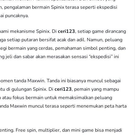
n, pengalaman bermain Spinix terasa seperti ekspedisi
ai puncaknya.
hami mekanisme Spinix. Di
ceri123
, setiap game dirancang
setiap putaran bersifat acak dan adil. Namun, peluang
tegi bermain yang cerdas, pemahaman simbol penting, dan
g jeli dan sabar akan merasakan sensasi “ekspedisi” ini
momen tanda Maxwin. Tanda ini biasanya muncul sebagai
tu di gulungan Spinix. Di
ceri123
, pemain yang mampu
n atau fokus bermain untuk memaksimalkan peluang
anda Maxwin muncul terasa seperti menemukan peta harta
enting. Free spin, multiplier, dan mini game bisa menjadi