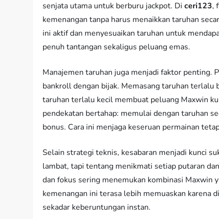
senjata utama untuk berburu jackpot. Di
ceri123
,
kemenangan tanpa harus menaikkan taruhan secara 
ini aktif dan menyesuaikan taruhan untuk mendapat
penuh tantangan sekaligus peluang emas.
Manajemen taruhan juga menjadi faktor penting. 
bankroll dengan bijak. Memasang taruhan terlalu b
taruhan terlalu kecil membuat peluang Maxwin ku
pendekatan bertahap: memulai dengan taruhan se
bonus. Cara ini menjaga keseruan permainan tetap
Selain strategi teknis, kesabaran menjadi kunci su
lambat, tapi tentang menikmati setiap putaran 
dan fokus sering menemukan kombinasi Maxwin yan
kemenangan ini terasa lebih memuaskan karena di
sekadar keberuntungan instan.