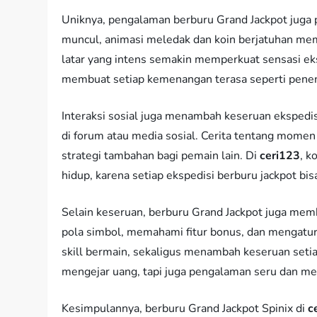
Uniknya, pengalaman berburu Grand Jackpot juga p
muncul, animasi meledak dan koin berjatuhan mem
latar yang intens semakin memperkuat sensasi eks
membuat setiap kemenangan terasa seperti penemu
Interaksi sosial juga menambah keseruan ekspedis
di forum atau media sosial. Cerita tentang momen
strategi tambahan bagi pemain lain. Di
ceri123
, k
hidup, karena setiap ekspedisi berburu jackpot bi
Selain keseruan, berburu Grand Jackpot juga mem
pola simbol, memahami fitur bonus, dan mengatur 
skill bermain, sekaligus menambah keseruan setia
mengejar uang, tapi juga pengalaman seru dan m
Kesimpulannya, berburu Grand Jackpot Spinix di
c