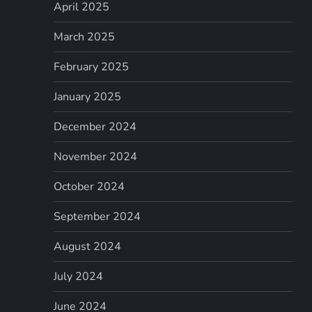
April 2025
March 2025
February 2025
January 2025
December 2024
November 2024
October 2024
September 2024
August 2024
July 2024
June 2024