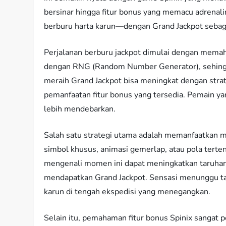
bersinar hingga fitur bonus yang memacu adrenali
berburu harta karun—dengan Grand Jackpot sebag
Perjalanan berburu jackpot dimulai dengan mema
dengan RNG (Random Number Generator), sehingga 
meraih Grand Jackpot bisa meningkat dengan stra
pemanfaatan fitur bonus yang tersedia. Pemain yan
lebih mendebarkan.
Salah satu strategi utama adalah memanfaatkan 
simbol khusus, animasi gemerlap, atau pola terten
mengenali momen ini dapat meningkatkan taruha
mendapatkan Grand Jackpot. Sensasi menunggu t
karun di tengah ekspedisi yang menegangkan.
Selain itu, pemahaman fitur bonus Spinix sangat p