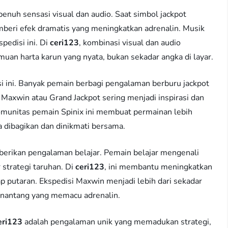
enuh sensasi visual dan audio. Saat simbol jackpot
beri efek dramatis yang meningkatkan adrenalin. Musik
pedisi ini. Di
ceri123
, kombinasi visual dan audio
an harta karun yang nyata, bukan sekadar angka di layar.
i ini. Banyak pemain berbagi pengalaman berburu jackpot
 Maxwin atau Grand Jackpot sering menjadi inspirasi dan
omunitas pemain Spinix ini membuat permainan lebih
sa dibagikan dan dinikmati bersama.
berikan pengalaman belajar. Pemain belajar mengenali
strategi taruhan. Di
ceri123
, ini membantu meningkatkan
p putaran. Ekspedisi Maxwin menjadi lebih dari sekadar
enantang yang memacu adrenalin.
eri123
adalah pengalaman unik yang memadukan strategi,