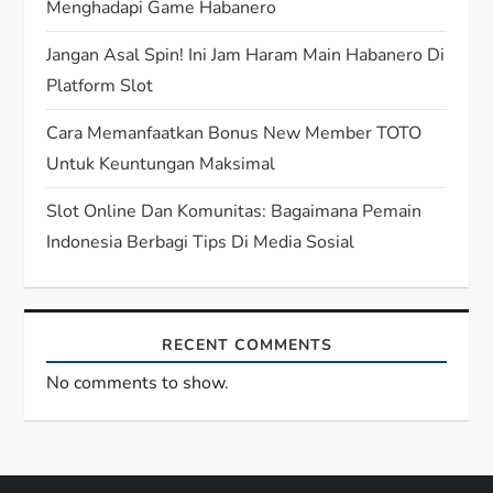
o
Menghadapi Game Habanero
n
Jangan Asal Spin! Ini Jam Haram Main Habanero Di
Platform Slot
Cara Memanfaatkan Bonus New Member TOTO
Untuk Keuntungan Maksimal
Slot Online Dan Komunitas: Bagaimana Pemain
Indonesia Berbagi Tips Di Media Sosial
RECENT COMMENTS
No comments to show.