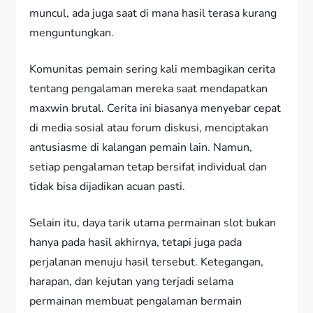
muncul, ada juga saat di mana hasil terasa kurang
menguntungkan.
Komunitas pemain sering kali membagikan cerita
tentang pengalaman mereka saat mendapatkan
maxwin brutal. Cerita ini biasanya menyebar cepat
di media sosial atau forum diskusi, menciptakan
antusiasme di kalangan pemain lain. Namun,
setiap pengalaman tetap bersifat individual dan
tidak bisa dijadikan acuan pasti.
Selain itu, daya tarik utama permainan slot bukan
hanya pada hasil akhirnya, tetapi juga pada
perjalanan menuju hasil tersebut. Ketegangan,
harapan, dan kejutan yang terjadi selama
permainan membuat pengalaman bermain