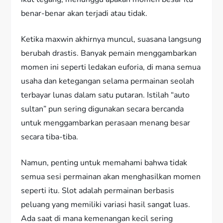
benar-benar akan terjadi atau tidak.
Ketika maxwin akhirnya muncul, suasana langsung
berubah drastis. Banyak pemain menggambarkan
momen ini seperti ledakan euforia, di mana semua
usaha dan ketegangan selama permainan seolah
terbayar lunas dalam satu putaran. Istilah “auto
sultan” pun sering digunakan secara bercanda
untuk menggambarkan perasaan menang besar
secara tiba-tiba.
Namun, penting untuk memahami bahwa tidak
semua sesi permainan akan menghasilkan momen
seperti itu. Slot adalah permainan berbasis
peluang yang memiliki variasi hasil sangat luas.
Ada saat di mana kemenangan kecil sering