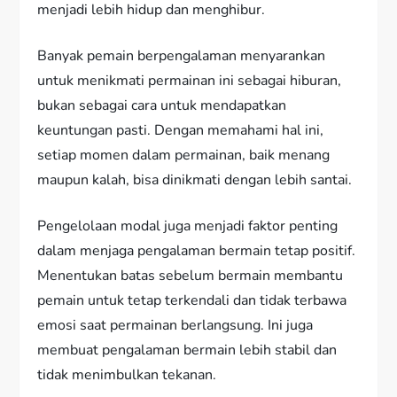
menjadi lebih hidup dan menghibur.
Banyak pemain berpengalaman menyarankan
untuk menikmati permainan ini sebagai hiburan,
bukan sebagai cara untuk mendapatkan
keuntungan pasti. Dengan memahami hal ini,
setiap momen dalam permainan, baik menang
maupun kalah, bisa dinikmati dengan lebih santai.
Pengelolaan modal juga menjadi faktor penting
dalam menjaga pengalaman bermain tetap positif.
Menentukan batas sebelum bermain membantu
pemain untuk tetap terkendali dan tidak terbawa
emosi saat permainan berlangsung. Ini juga
membuat pengalaman bermain lebih stabil dan
tidak menimbulkan tekanan.