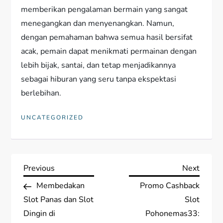
memberikan pengalaman bermain yang sangat
menegangkan dan menyenangkan. Namun,
dengan pemahaman bahwa semua hasil bersifat
acak, pemain dapat menikmati permainan dengan
lebih bijak, santai, dan tetap menjadikannya
sebagai hiburan yang seru tanpa ekspektasi
berlebihan.
UNCATEGORIZED
P
Previous
Next
Previous
Next
Post
Post
Membedakan
Promo Cashback
o
Slot Panas dan Slot
Slot
s
Dingin di
Pohonemas33: