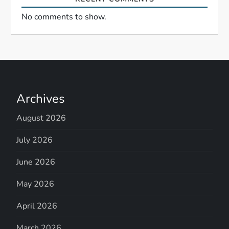
No comments to show.
Archives
August 2026
July 2026
June 2026
May 2026
April 2026
March 2026