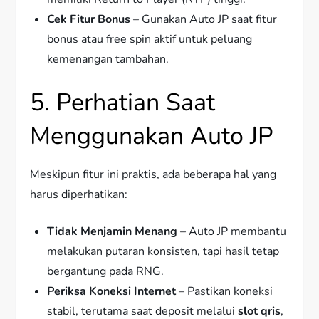
Cek Fitur Bonus
– Gunakan Auto JP saat fitur
bonus atau free spin aktif untuk peluang
kemenangan tambahan.
5. Perhatian Saat
Menggunakan Auto JP
Meskipun fitur ini praktis, ada beberapa hal yang
harus diperhatikan:
Tidak Menjamin Menang
– Auto JP membantu
melakukan putaran konsisten, tapi hasil tetap
bergantung pada RNG.
Periksa Koneksi Internet
– Pastikan koneksi
stabil, terutama saat deposit melalui
slot qris
,