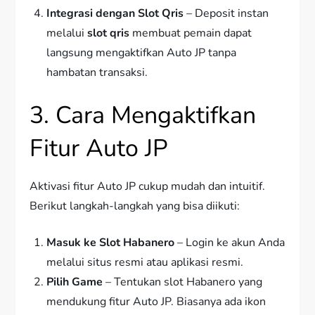
Integrasi dengan Slot Qris
– Deposit instan
melalui
slot qris
membuat pemain dapat
langsung mengaktifkan Auto JP tanpa
hambatan transaksi.
3. Cara Mengaktifkan
Fitur Auto JP
Aktivasi fitur Auto JP cukup mudah dan intuitif.
Berikut langkah-langkah yang bisa diikuti:
Masuk ke Slot Habanero
– Login ke akun Anda
melalui situs resmi atau aplikasi resmi.
Pilih Game
– Tentukan slot Habanero yang
mendukung fitur Auto JP. Biasanya ada ikon