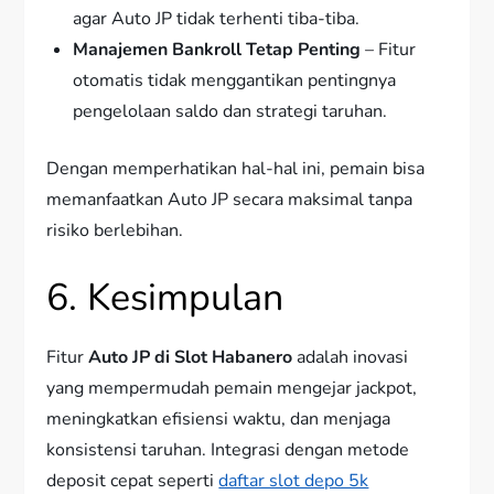
agar Auto JP tidak terhenti tiba-tiba.
Manajemen Bankroll Tetap Penting
– Fitur
otomatis tidak menggantikan pentingnya
pengelolaan saldo dan strategi taruhan.
Dengan memperhatikan hal-hal ini, pemain bisa
memanfaatkan Auto JP secara maksimal tanpa
risiko berlebihan.
6. Kesimpulan
Fitur
Auto JP di Slot Habanero
adalah inovasi
yang mempermudah pemain mengejar jackpot,
meningkatkan efisiensi waktu, dan menjaga
konsistensi taruhan. Integrasi dengan metode
deposit cepat seperti
daftar slot depo 5k