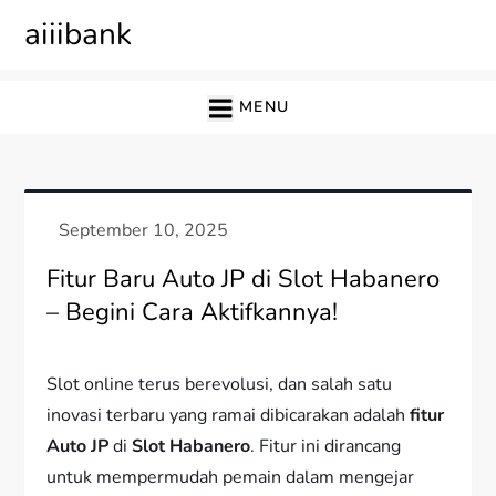
Skip
aiiibank
to
content
MENU
Fitur Baru Auto JP di Slot Habanero
– Begini Cara Aktifkannya!
Slot online terus berevolusi, dan salah satu
inovasi terbaru yang ramai dibicarakan adalah
fitur
Auto JP
di
Slot Habanero
. Fitur ini dirancang
untuk mempermudah pemain dalam mengejar