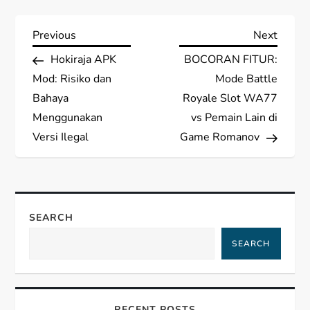
P
Previous
Next
Previous
Next
Post
Post
Hokiraja APK
BOCORAN FITUR:
o
Mod: Risiko dan
Mode Battle
s
Bahaya
Royale Slot WA77
Menggunakan
vs Pemain Lain di
t
Versi Ilegal
Game Romanov
n
a
SEARCH
v
SEARCH
i
g
RECENT POSTS