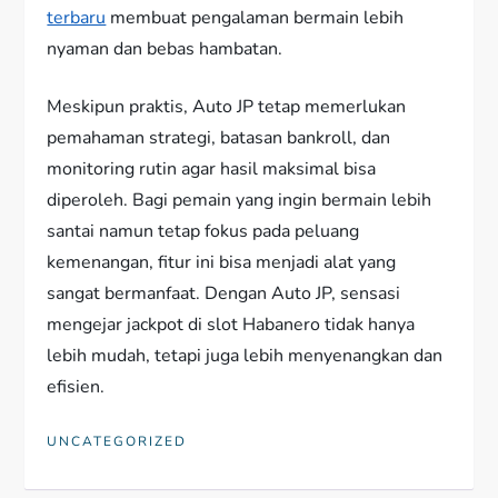
terbaru
membuat pengalaman bermain lebih
nyaman dan bebas hambatan.
Meskipun praktis, Auto JP tetap memerlukan
pemahaman strategi, batasan bankroll, dan
monitoring rutin agar hasil maksimal bisa
diperoleh. Bagi pemain yang ingin bermain lebih
santai namun tetap fokus pada peluang
kemenangan, fitur ini bisa menjadi alat yang
sangat bermanfaat. Dengan Auto JP, sensasi
mengejar jackpot di slot Habanero tidak hanya
lebih mudah, tetapi juga lebih menyenangkan dan
efisien.
UNCATEGORIZED