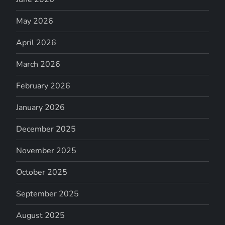
May 2026
April 2026
March 2026
February 2026
January 2026
December 2025
November 2025
October 2025
September 2025
August 2025