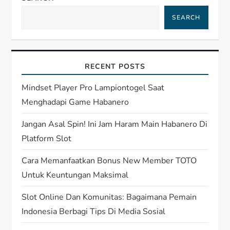
v
SEARCH
i
g
RECENT POSTS
a
Mindset Player Pro Lampiontogel Saat
t
Menghadapi Game Habanero
Jangan Asal Spin! Ini Jam Haram Main Habanero Di
i
Platform Slot
o
Cara Memanfaatkan Bonus New Member TOTO
n
Untuk Keuntungan Maksimal
Slot Online Dan Komunitas: Bagaimana Pemain
Indonesia Berbagi Tips Di Media Sosial