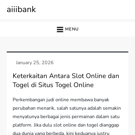
Skip
aiiibank
to
content
MENU
Keterkaitan Antara Slot Online dan
Togel di Situs Togel Online
Perkembangan judi online membawa banyak
perubahan menarik, salah satunya adalah semakin
menyatunya berbagai jenis permainan dalam satu
platform. Jika dulu slot online dan togel dianggap
dua dunia yang berbeda, kini keduanya justru