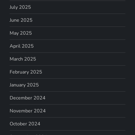
July 2025
June 2025
May 2025
April 2025
March 2025
February 2025
January 2025
December 2024
November 2024
October 2024