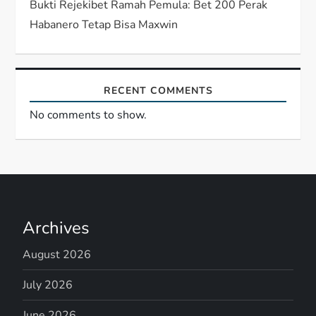
Bukti Rejekibet Ramah Pemula: Bet 200 Perak
Habanero Tetap Bisa Maxwin
RECENT COMMENTS
No comments to show.
Archives
August 2026
July 2026
June 2026