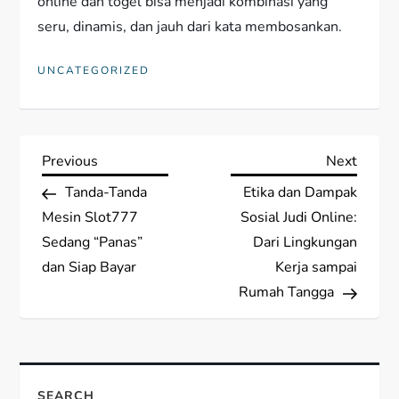
online dan togel bisa menjadi kombinasi yang
seru, dinamis, dan jauh dari kata membosankan.
UNCATEGORIZED
P
Previous
Next
Previous
Next
Post
Post
Tanda-Tanda
Etika dan Dampak
o
Mesin Slot777
Sosial Judi Online:
s
Sedang “Panas”
Dari Lingkungan
dan Siap Bayar
Kerja sampai
t
Rumah Tangga
n
a
SEARCH