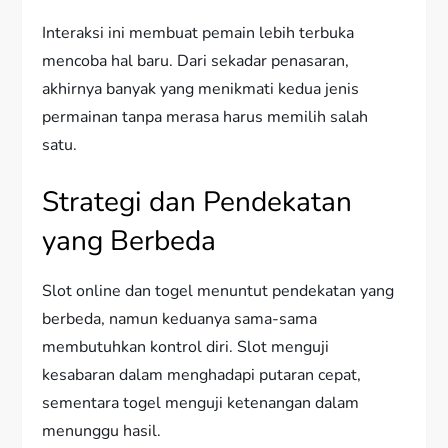
Interaksi ini membuat pemain lebih terbuka
mencoba hal baru. Dari sekadar penasaran,
akhirnya banyak yang menikmati kedua jenis
permainan tanpa merasa harus memilih salah
satu.
Strategi dan Pendekatan
yang Berbeda
Slot online dan togel menuntut pendekatan yang
berbeda, namun keduanya sama-sama
membutuhkan kontrol diri. Slot menguji
kesabaran dalam menghadapi putaran cepat,
sementara togel menguji ketenangan dalam
menunggu hasil.