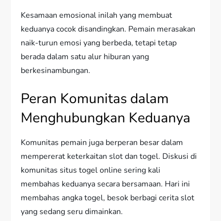
Kesamaan emosional inilah yang membuat
keduanya cocok disandingkan. Pemain merasakan
naik-turun emosi yang berbeda, tetapi tetap
berada dalam satu alur hiburan yang
berkesinambungan.
Peran Komunitas dalam
Menghubungkan Keduanya
Komunitas pemain juga berperan besar dalam
mempererat keterkaitan slot dan togel. Diskusi di
komunitas situs togel online sering kali
membahas keduanya secara bersamaan. Hari ini
membahas angka togel, besok berbagi cerita slot
yang sedang seru dimainkan.