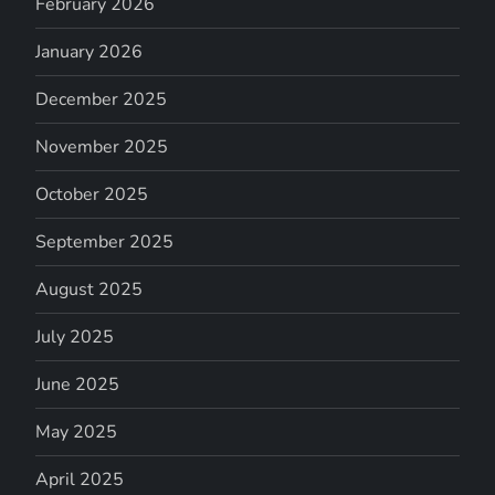
February 2026
January 2026
December 2025
November 2025
October 2025
September 2025
August 2025
July 2025
June 2025
May 2025
April 2025