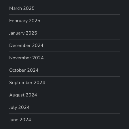
March 2025
February 2025
January 2025
December 2024
November 2024
October 2024
September 2024
August 2024
July 2024
June 2024