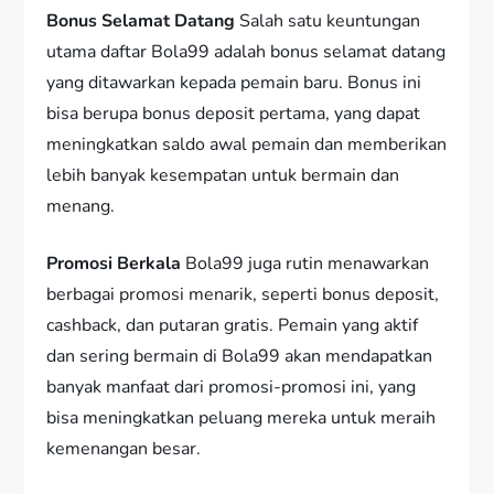
Bonus Selamat Datang
Salah satu keuntungan
utama daftar Bola99 adalah bonus selamat datang
yang ditawarkan kepada pemain baru. Bonus ini
bisa berupa bonus deposit pertama, yang dapat
meningkatkan saldo awal pemain dan memberikan
lebih banyak kesempatan untuk bermain dan
menang.
Promosi Berkala
Bola99 juga rutin menawarkan
berbagai promosi menarik, seperti bonus deposit,
cashback, dan putaran gratis. Pemain yang aktif
dan sering bermain di Bola99 akan mendapatkan
banyak manfaat dari promosi-promosi ini, yang
bisa meningkatkan peluang mereka untuk meraih
kemenangan besar.