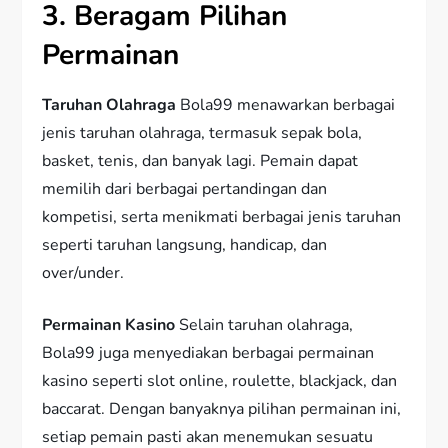
3. Beragam Pilihan
Permainan
Taruhan Olahraga
Bola99 menawarkan berbagai
jenis taruhan olahraga, termasuk sepak bola,
basket, tenis, dan banyak lagi. Pemain dapat
memilih dari berbagai pertandingan dan
kompetisi, serta menikmati berbagai jenis taruhan
seperti taruhan langsung, handicap, dan
over/under.
Permainan Kasino
Selain taruhan olahraga,
Bola99 juga menyediakan berbagai permainan
kasino seperti slot online, roulette, blackjack, dan
baccarat. Dengan banyaknya pilihan permainan ini,
setiap pemain pasti akan menemukan sesuatu