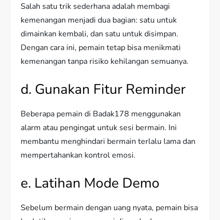
Salah satu trik sederhana adalah membagi
kemenangan menjadi dua bagian: satu untuk
dimainkan kembali, dan satu untuk disimpan.
Dengan cara ini, pemain tetap bisa menikmati
kemenangan tanpa risiko kehilangan semuanya.
d. Gunakan Fitur Reminder
Beberapa pemain di Badak178 menggunakan
alarm atau pengingat untuk sesi bermain. Ini
membantu menghindari bermain terlalu lama dan
mempertahankan kontrol emosi.
e. Latihan Mode Demo
Sebelum bermain dengan uang nyata, pemain bisa