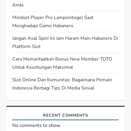
a
Anda
t
Mindset Player Pro Lampiontogel Saat
Menghadapi Game Habanero
i
Jangan Asal Spin! Ini Jam Haram Main Habanero Di
o
Platform Slot
n
Cara Memanfaatkan Bonus New Member TOTO
Untuk Keuntungan Maksimal
Slot Online Dan Komunitas: Bagaimana Pemain
Indonesia Berbagi Tips Di Media Sosial
RECENT COMMENTS
No comments to show.