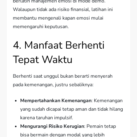
berlatih manajemen emosi di mode demo.
Walaupun tidak ada risiko finansial, latihan ini
membantu mengenali kapan emosi mulai
memengaruhi keputusan.
4. Manfaat Berhenti
Tepat Waktu
Berhenti saat unggul bukan berarti menyerah
pada kemenangan, justru sebaliknya:
Mempertahankan Kemenangan
: Kemenangan
yang sudah dicapai tetap aman dan tidak hilang
karena taruhan impulsif.
Mengurangi Risiko Kerugian
: Pemain tetap
bisa bermain dengan modal yang lebih