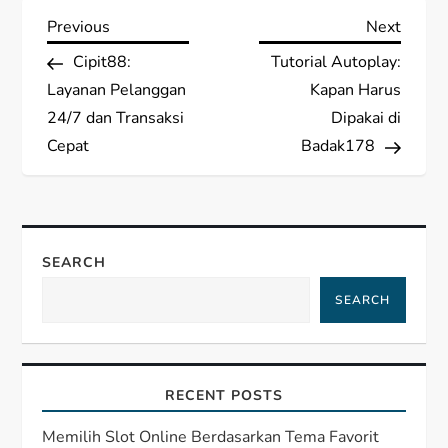
P
Previous
Next
Previous
Next
Post
Post
Cipit88:
Tutorial Autoplay:
o
Layanan Pelanggan
Kapan Harus
s
24/7 dan Transaksi
Dipakai di
Cepat
Badak178
t
n
a
SEARCH
SEARCH
v
i
RECENT POSTS
g
Memilih Slot Online Berdasarkan Tema Favorit