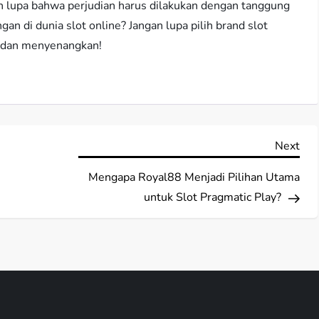
an lupa bahwa perjudian harus dilakukan dengan tanggung
an di dunia slot online? Jangan lupa pilih brand slot
 dan menyenangkan!
Nex
Next
Pos
Mengapa Royal88 Menjadi Pilihan Utama
untuk Slot Pragmatic Play?