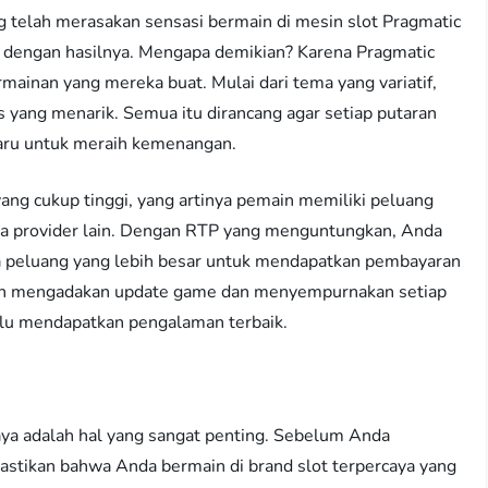
ng telah merasakan sensasi bermain di mesin slot Pragmatic
s dengan hasilnya. Mengapa demikian? Karena Pragmatic
mainan yang mereka buat. Mulai dari tema yang variatif,
 yang menarik. Semua itu dirancang agar setiap putaran
ru untuk meraih kemenangan.
yang cukup tinggi, yang artinya pemain memiliki peluang
a provider lain. Dengan RTP yang menguntungkan, Anda
da peluang yang lebih besar untuk mendapatkan pembayaran
rutin mengadakan update game dan menyempurnakan setiap
lu mendapatkan pengalaman terbaik.
aya adalah hal yang sangat penting. Sebelum Anda
astikan bahwa Anda bermain di brand slot terpercaya yang