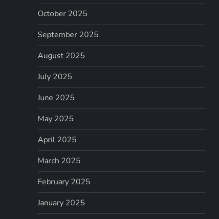
October 2025
September 2025
August 2025
July 2025
June 2025
May 2025
April 2025
March 2025
February 2025
January 2025