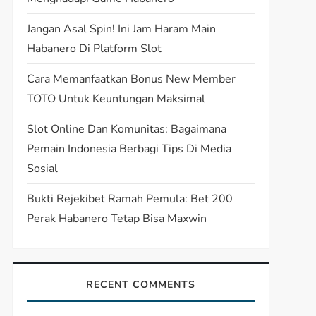
Jangan Asal Spin! Ini Jam Haram Main
Habanero Di Platform Slot
Cara Memanfaatkan Bonus New Member
TOTO Untuk Keuntungan Maksimal
Slot Online Dan Komunitas: Bagaimana
Pemain Indonesia Berbagi Tips Di Media
Sosial
Bukti Rejekibet Ramah Pemula: Bet 200
Perak Habanero Tetap Bisa Maxwin
RECENT COMMENTS