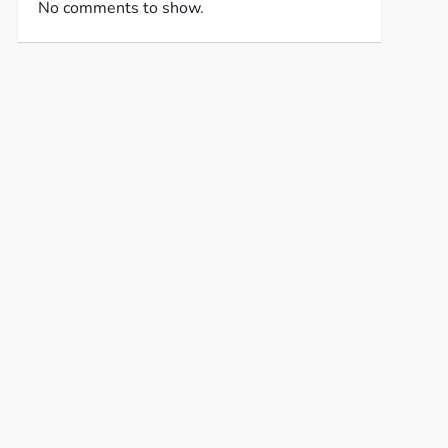
No comments to show.