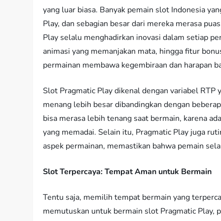
yang luar biasa. Banyak pemain slot Indonesia ya
Play, dan sebagian besar dari mereka merasa pua
Play selalu menghadirkan inovasi dalam setiap per
animasi yang memanjakan mata, hingga fitur bonus
permainan membawa kegembiraan dan harapan ba
Slot Pragmatic Play dikenal dengan variabel RTP 
menang lebih besar dibandingkan dengan beberap
bisa merasa lebih tenang saat bermain, karena a
yang memadai. Selain itu, Pragmatic Play juga 
aspek permainan, memastikan bahwa pemain sela
Slot Terpercaya: Tempat Aman untuk Bermain
Tentu saja, memilih tempat bermain yang terperc
memutuskan untuk bermain slot Pragmatic Play, p