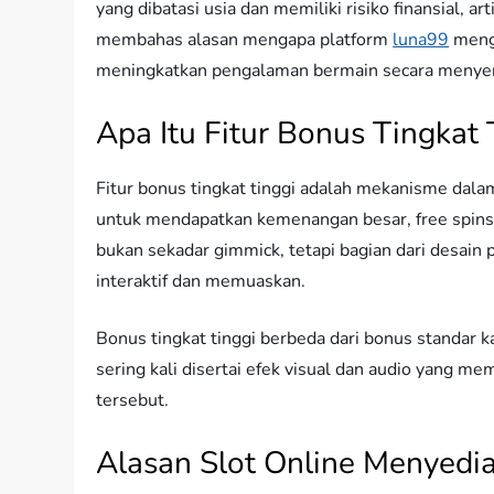
yang dibatasi usia dan memiliki risiko finansial, ar
membahas alasan mengapa platform
luna99
mengh
meningkatkan pengalaman bermain secara menye
Apa Itu Fitur Bonus Tingkat 
Fitur bonus tingkat tinggi adalah mekanisme dal
untuk mendapatkan kemenangan besar, free spins, m
bukan sekadar gimmick, tetapi bagian dari desai
interaktif dan memuaskan.
Bonus tingkat tinggi berbeda dari bonus standar ka
sering kali disertai efek visual dan audio yang m
tersebut.
Alasan Slot Online Menyedia