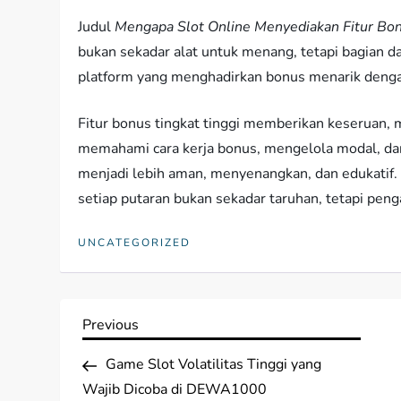
Judul
Mengapa Slot Online Menyediakan Fitur Bon
bukan sekadar alat untuk menang, tetapi bagian 
platform yang menghadirkan bonus menarik denga
Fitur bonus tingkat tinggi memberikan keseruan, 
memahami cara kerja bonus, mengelola modal, dan
menjadi lebih aman, menyenangkan, dan edukatif
setiap putaran bukan sekadar taruhan, tetapi pen
UNCATEGORIZED
P
Previous
Previous
Post
o
Game Slot Volatilitas Tinggi yang
Wajib Dicoba di DEWA1000