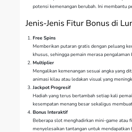
potensi kemenangan berubah. Ini membantu pema
Jenis-Jenis Fitur Bonus di L
Free Spins
Memberikan putaran gratis dengan peluang keme
khusus, sehingga pemain merasa pengalaman b
Multiplier
Mengalikan kemenangan sesuai angka yang diten
animasi kilau atau ledakan visual yang menin
Jackpot Progresif
Hadiah yang terus bertambah setiap kali pema
kesempatan menang besar sekaligus membuat
Bonus Interaktif
Beberapa slot menghadirkan mini-game atau fit
menyelesaikan tantangan untuk mendapatkan h