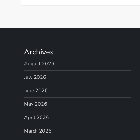
s
t
n
a
Archives
v
August 2026
i
July 2026
g
June 2026
May 2026
a
April 2026
t
March 2026
i