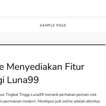
SAMPLE PAGE
e Menyediakan Fitur
gi Luna99
us Tingkat Tinggi Luna99
menarik perhatian pemain slot
in permainan modern. Meskipun judi online adalah aktivitas