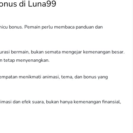
onus di Luna99
emicu bonus. Pemain perlu membaca panduan dan
urasi bermain, bukan semata mengejar kemenangan besar.
an tetap menyenangkan.
empatan menikmati animasi, tema, dan bonus yang
masi dan efek suara, bukan hanya kemenangan finansial,