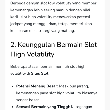
Berbeda dengan slot low volatility yang memberi
kemenangan lebih sering namun dengan nilai
kecil, slot high volatility menawarkan potensi
jackpot yang menggiurkan, tetapi memerlukan
kesabaran dan strategi yang matang.
2. Keunggulan Bermain Slot
High Volatility
Beberapa alasan pemain memilih slot high
volatility di
Situs Slot
:
Potensi Menang Besar
: Meskipun jarang,
kemenangan pada slot high volatility biasanya
sangat besar.
Sensasi Bermain yang Tinggi
: Ketegangan