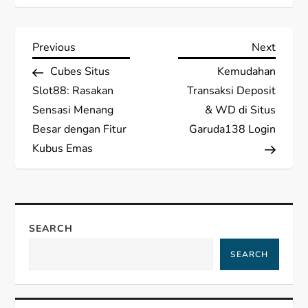
P
Previous
Next
Previous
Next
Post
Post
Cubes Situs
Kemudahan
o
Slot88: Rasakan
Transaksi Deposit
s
Sensasi Menang
& WD di Situs
Besar dengan Fitur
Garuda138 Login
t
Kubus Emas
n
a
SEARCH
v
SEARCH
i