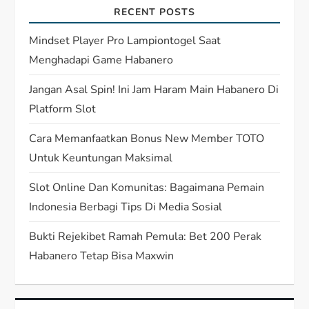
g
RECENT POSTS
a
Mindset Player Pro Lampiontogel Saat
t
Menghadapi Game Habanero
Jangan Asal Spin! Ini Jam Haram Main Habanero Di
i
Platform Slot
o
Cara Memanfaatkan Bonus New Member TOTO
n
Untuk Keuntungan Maksimal
Slot Online Dan Komunitas: Bagaimana Pemain
Indonesia Berbagi Tips Di Media Sosial
Bukti Rejekibet Ramah Pemula: Bet 200 Perak
Habanero Tetap Bisa Maxwin