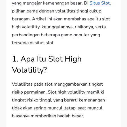
yang mengejar kemenangan besar. Di
Situs Slot
,
pilihan game dengan volatilitas tinggi cukup
beragam. Artikel ini akan membahas apa itu slot
high volatility, keunggulannya, risikonya, serta
perbandingan beberapa game populer yang
tersedia di situs slot.
1. Apa Itu Slot High
Volatility?
Volatilitas pada slot menggambarkan tingkat
risiko permainan. Slot high volatility memiliki
tingkat risiko tinggi, yang berarti kemenangan
tidak akan sering muncul, tetapi saat muncul
biasanya memberikan hadiah besar.