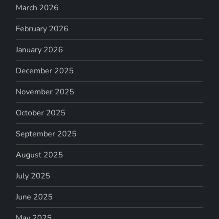
March 2026
February 2026
January 2026
December 2025
November 2025
October 2025
September 2025
August 2025
July 2025
June 2025
May 2025