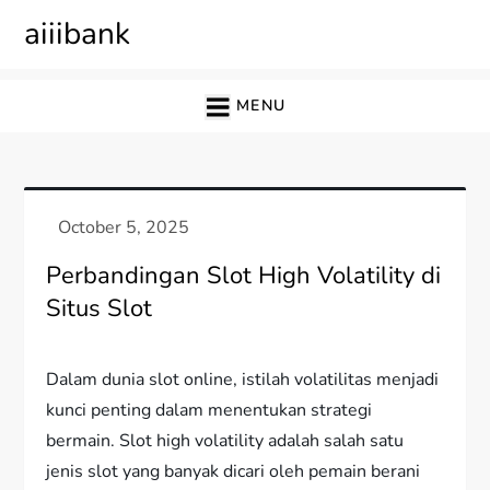
Skip
aiiibank
to
content
MENU
Perbandingan Slot High Volatility di
Situs Slot
Dalam dunia slot online, istilah volatilitas menjadi
kunci penting dalam menentukan strategi
bermain. Slot high volatility adalah salah satu
jenis slot yang banyak dicari oleh pemain berani