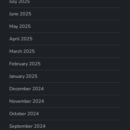
July 2025
June 2025
May 2025
April 2025
March 2025
February 2025
January 2025
December 2024
November 2024
October 2024
September 2024