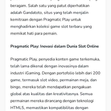
beragam. Salah satu yang patut diperhatikan
adalah Gandatoto, situs yang telah menjalin
kemitraan dengan Pragmatic Play untuk
menghadirkan koleksi game slot terbaru yang
memikat hati para pemain.
Pragmatic Play: Inovasi dalam Dunia Slot Online
Pragmatic Play, penyedia konten game terkemuka,
telah lama dikenal dengan inovasinya dalam
industri iGaming. Dengan portofolio lebih dari 200
game, termasuk slot video, permainan meja, dan
bingo, mereka telah mendapatkan pengakuan
global atas kualitas dan kreativitasnya. Semua
permainan mereka dirancang dengan teknologi
HTML5, memastikan kompatibilitas dengan