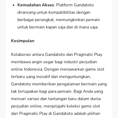
Kemudahan Akses
: Platform Gandatoto
dirancang untuk kompatibilitas dengan
berbagai perangkat, memungkinkan pemain
untuk bermain kapan saja dan di mana saja.
Kesimpulan
Kolaborasi antara Gandatoto dan Pragmatic Play
membawa angin segar bagi industri perjudian
online Indonesia. Dengan menawarkan game slot
terbaru yang inovatif dan menguntungkan,
Gandatoto memberikan pengalaman bermain yang
tak terlupakan bagi para pemain. Bagi Anda yang
mencari variasi dan tantangan baru dalam dunia
perjudian online, menjelajahi koleksi game slot
dari Pragmatic Play di Gandatoto adalah pilihan