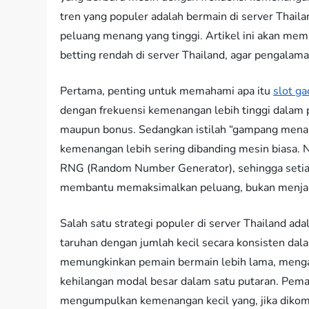
tren yang populer adalah bermain di server Thail
peluang menang yang tinggi. Artikel ini akan mem
betting rendah di server Thailand, agar pengala
Pertama, penting untuk memahami apa itu
slot g
dengan frekuensi kemenangan lebih tinggi dalam pe
maupun bonus. Sedangkan istilah “gampang mena
kemenangan lebih sering dibanding mesin biasa.
RNG (Random Number Generator), sehingga setiap 
membantu memaksimalkan peluang, bukan menja
Salah satu strategi populer di server Thailand ad
taruhan dengan jumlah kecil secara konsisten dal
memungkinkan pemain bermain lebih lama, mengam
kehilangan modal besar dalam satu putaran. Pem
mengumpulkan kemenangan kecil yang, jika dikomb