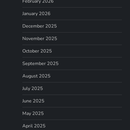
February 2026
o
January 2026
n
December 2025
November 2025
October 2025
September 2025
August 2025
July 2025
June 2025
May 2025
April 2025