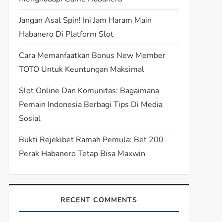
Jangan Asal Spin! Ini Jam Haram Main
Habanero Di Platform Slot
Cara Memanfaatkan Bonus New Member
TOTO Untuk Keuntungan Maksimal
Slot Online Dan Komunitas: Bagaimana
Pemain Indonesia Berbagi Tips Di Media
Sosial
Bukti Rejekibet Ramah Pemula: Bet 200
Perak Habanero Tetap Bisa Maxwin
RECENT COMMENTS