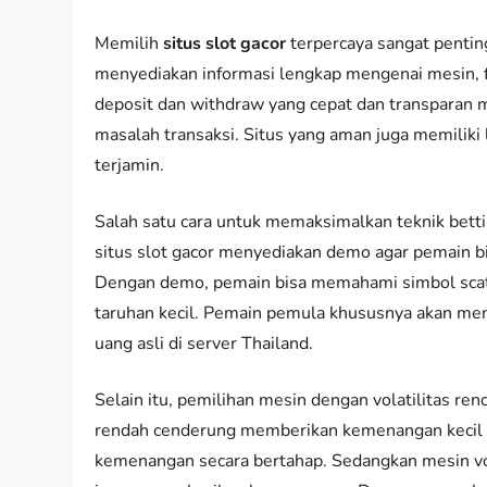
Memilih
situs slot gacor
terpercaya sangat pentin
menyediakan informasi lengkap mengenai mesin, fi
deposit dan withdraw yang cepat dan transparan
masalah transaksi. Situs yang aman juga memiliki 
terjamin.
Salah satu cara untuk memaksimalkan teknik bet
situs slot gacor menyediakan demo agar pemain b
Dengan demo, pemain bisa memahami simbol scatt
taruhan kecil. Pemain pemula khususnya akan m
uang asli di server Thailand.
Selain itu, pemilihan mesin dengan volatilitas ren
rendah cenderung memberikan kemenangan kecil 
kemenangan secara bertahap. Sedangkan mesin vola