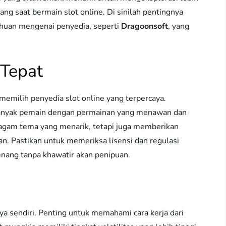
g saat bermain slot online. Di sinilah pentingnya
huan mengenai penyedia, seperti
Dragoonsoft
, yang
 Tepat
memilih penyedia slot online yang terpercaya.
 banyak pemain dengan permainan yang menawan dan
eragam tema yang menarik, tetapi juga memberikan
 Pastikan untuk memeriksa lisensi dan regulasi
nang tanpa khawatir akan penipuan.
nya sendiri. Penting untuk memahami cara kerja dari