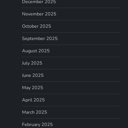
December 2025
November 2025
October 2025
September 2025
August 2025
July 2025
June 2025
May 2025
April 2025
March 2025
February 2025