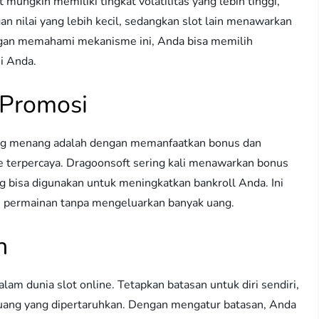
ungkin memiliki tingkat volatilitas yang lebih tinggi,
n nilai yang lebih kecil, sedangkan slot lain menawarkan
Dengan memahami mekanisme ini, Anda bisa memilih
i Anda.
 Promosi
uang menang adalah dengan memanfaatkan bonus dan
e terpercaya. Dragoonsoft sering kali menawarkan bonus
ng bisa digunakan untuk meningkatkan bankroll Anda. Ini
 permainan tanpa mengeluarkan banyak uang.
n
lam dunia slot online. Tetapkan batasan untuk diri sendiri,
 uang yang dipertaruhkan. Dengan mengatur batasan, Anda