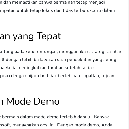
han dan memastikan bahwa permainan tetap menjadi
empatan untuk tetap fokus dan tidak terburu-buru dalam
an yang Tepat
gantung pada keberuntungan, menggunakan strategi taruhan
l dengan lebih baik. Salah satu pendekatan yang sering
ana Anda meningkatkan taruhan setelah setiap
pkan dengan bijak dan tidak berlebihan. Ingatlah, tujuan
an Mode Demo
uk bermain dalam mode demo terlebih dahulu. Banyak
onsoft, menawarkan opsi ini. Dengan mode demo, Anda