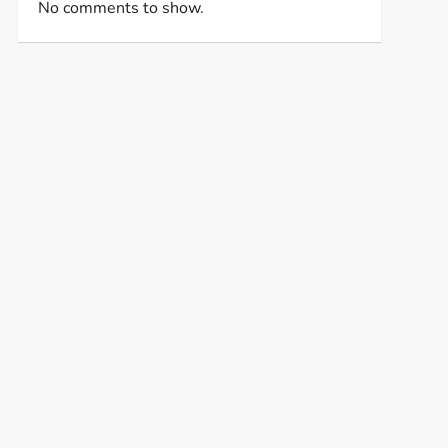
No comments to show.