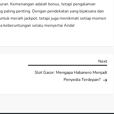
iburan. Kemenangan adalah bonus, tetapi pengalaman
 paling penting. Dengan pendekatan yang bijaksana dan
 untuk meraih jackpot, tetapi juga menikmati setiap momen
ga keberuntungan selalu menyertai Anda!
Nex
Next
Pos
Slot Gacor: Mengapa Habanero Menjadi
Penyedia Terdepan?