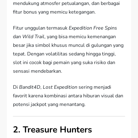
mendukung atmosfer petualangan, dan berbagai
fitur bonus yang memicu ketegangan.
Fitur unggulan termasuk
Expedition Free Spins
dan
Wild Trail
, yang bisa memicu kemenangan
besar jika simbol khusus muncul di gulungan yang
tepat. Dengan volatilitas sedang hingga tinggi,
slot ini cocok bagi pemain yang suka risiko dan
sensasi mendebarkan.
Di
Bandit4D
,
Lost Expedition
sering menjadi
favorit karena kombinasi antara hiburan visual dan
potensi jackpot yang menantang.
2. Treasure Hunters