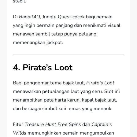
stabil.
Di
Bandit4D
, Jungle Quest cocok bagi pemain
yang ingin bermain panjang dan menikmati visual
menawan sambil tetap punya peluang
memenangkan jackpot.
4. Pirate’s Loot
Bagi penggemar tema bajak laut,
Pirate’s Loot
menawarkan petualangan laut yang seru. Slot ini
menampilkan peta harta karun, kapal bajak laut,
dan berbagai simbol koin emas yang menarik.
Fitur
Treasure Hunt Free Spins
dan
Captain’s
Wilds
memungkinkan pemain mengumpulkan