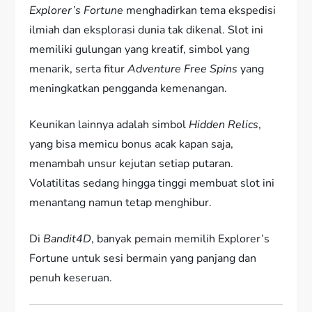
Explorer’s Fortune
menghadirkan tema ekspedisi
ilmiah dan eksplorasi dunia tak dikenal. Slot ini
memiliki gulungan yang kreatif, simbol yang
menarik, serta fitur
Adventure Free Spins
yang
meningkatkan pengganda kemenangan.
Keunikan lainnya adalah simbol
Hidden Relics
,
yang bisa memicu bonus acak kapan saja,
menambah unsur kejutan setiap putaran.
Volatilitas sedang hingga tinggi membuat slot ini
menantang namun tetap menghibur.
Di
Bandit4D
, banyak pemain memilih Explorer’s
Fortune untuk sesi bermain yang panjang dan
penuh keseruan.