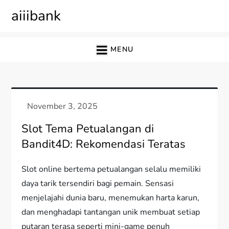
Skip
aiiibank
to
content
MENU
Slot Tema Petualangan di
Bandit4D: Rekomendasi Teratas
Slot online bertema petualangan selalu memiliki
daya tarik tersendiri bagi pemain. Sensasi
menjelajahi dunia baru, menemukan harta karun,
dan menghadapi tantangan unik membuat setiap
putaran terasa seperti mini-game penuh