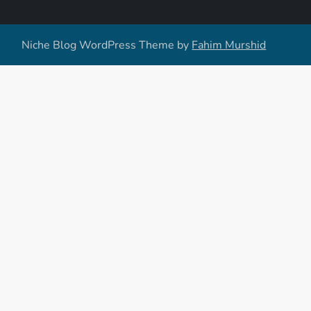
Niche Blog WordPress Theme by
Fahim Murshid