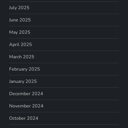
July 2025
June 2025
May 2025
April 2025
March 2025
February 2025
January 2025
December 2024
November 2024
October 2024