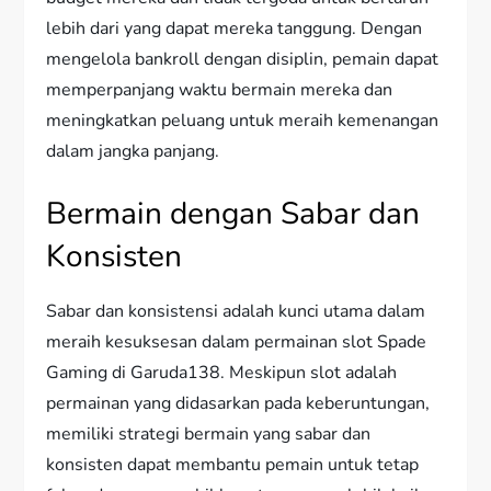
lebih dari yang dapat mereka tanggung. Dengan
mengelola bankroll dengan disiplin, pemain dapat
memperpanjang waktu bermain mereka dan
meningkatkan peluang untuk meraih kemenangan
dalam jangka panjang.
Bermain dengan Sabar dan
Konsisten
Sabar dan konsistensi adalah kunci utama dalam
meraih kesuksesan dalam permainan slot Spade
Gaming di Garuda138. Meskipun slot adalah
permainan yang didasarkan pada keberuntungan,
memiliki strategi bermain yang sabar dan
konsisten dapat membantu pemain untuk tetap