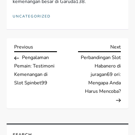
kemenangan besar di Garuda138.
UNCATEGORIZED
P
Previous
Next
Previous
Next
Post
Post
Pengalaman
Perbandingan Slot
o
Pemain: Testimoni
Habanero di
s
Kemenangan di
juragan69 ori:
Slot Spinbet99
Mengapa Anda
t
Harus Mencoba?
n
a
v
SEARCH