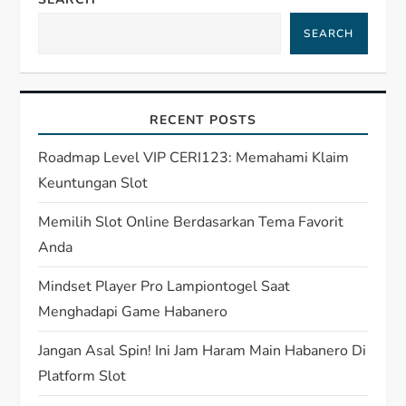
i
SEARCH
g
a
RECENT POSTS
t
Roadmap Level VIP CERI123: Memahami Klaim
Keuntungan Slot
i
Memilih Slot Online Berdasarkan Tema Favorit
o
Anda
n
Mindset Player Pro Lampiontogel Saat
Menghadapi Game Habanero
Jangan Asal Spin! Ini Jam Haram Main Habanero Di
Platform Slot