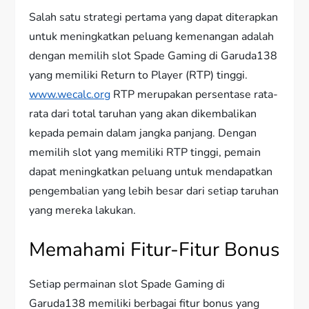
Salah satu strategi pertama yang dapat diterapkan
untuk meningkatkan peluang kemenangan adalah
dengan memilih slot Spade Gaming di Garuda138
yang memiliki Return to Player (RTP) tinggi.
www.wecalc.org
RTP merupakan persentase rata-
rata dari total taruhan yang akan dikembalikan
kepada pemain dalam jangka panjang. Dengan
memilih slot yang memiliki RTP tinggi, pemain
dapat meningkatkan peluang untuk mendapatkan
pengembalian yang lebih besar dari setiap taruhan
yang mereka lakukan.
Memahami Fitur-Fitur Bonus
Setiap permainan slot Spade Gaming di
Garuda138 memiliki berbagai fitur bonus yang