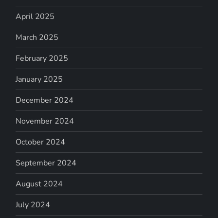
April 2025
March 2025
February 2025
January 2025
December 2024
November 2024
October 2024
September 2024
August 2024
July 2024