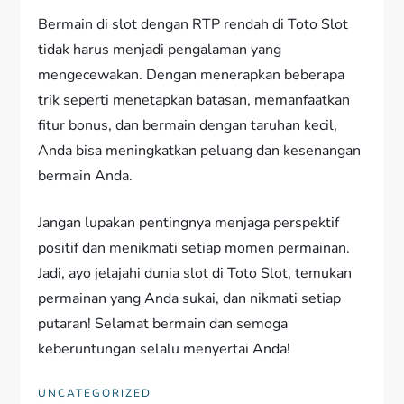
Bermain di slot dengan RTP rendah di Toto Slot
tidak harus menjadi pengalaman yang
mengecewakan. Dengan menerapkan beberapa
trik seperti menetapkan batasan, memanfaatkan
fitur bonus, dan bermain dengan taruhan kecil,
Anda bisa meningkatkan peluang dan kesenangan
bermain Anda.
Jangan lupakan pentingnya menjaga perspektif
positif dan menikmati setiap momen permainan.
Jadi, ayo jelajahi dunia slot di Toto Slot, temukan
permainan yang Anda sukai, dan nikmati setiap
putaran! Selamat bermain dan semoga
keberuntungan selalu menyertai Anda!
UNCATEGORIZED