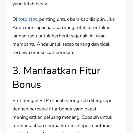
yang lebih besar.
Di
toto slot
, penting untuk bersikap disiplin. Jika
Anda mencapai batasan yang telah ditentukan,
jangan ragu untuk berhenti sejenak. Ini akan
membantu Anda untuk tetap tenang dan tidak
terbawa emosi saat bermain.
3. Manfaatkan Fitur
Bonus
Slot dengan RTP rendah sering kali dilengkapi
dengan berbagai fitur bonus yang dapat
meningkatkan peluang menang. Cobalah untuk
memanfaatkan semua fitur ini, seperti putaran