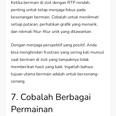
Ketika bermain di slot dengan RTP rendah,
penting untuk tetap menjaga fokus pada
kesenangan bermain. Cobalah untuk menikmati
setiap putaran, perhatikan grafik yang menarik,
dan nikmati fitur-fitur unik yang ditawarkan.
Dengan menjaga perspektif yang positif, Anda
bisa menghindari frustrasi yang sering kali muncul
saat bermain di slot yang tampaknya tidak
memberikan hasil yang baik. Ingatlah bahwa
tujuan utama bermain adalah untuk bersenang-
senang.
7. Cobalah Berbagai
Permainan