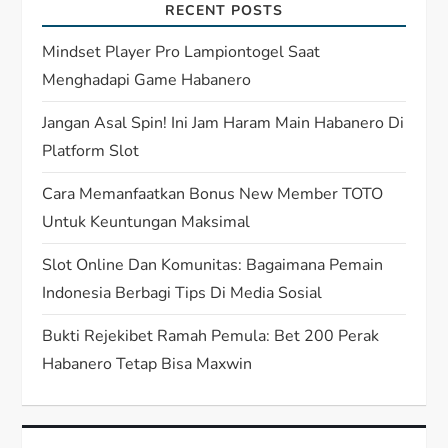
RECENT POSTS
g
Mindset Player Pro Lampiontogel Saat
a
Menghadapi Game Habanero
t
Jangan Asal Spin! Ini Jam Haram Main Habanero Di
Platform Slot
i
Cara Memanfaatkan Bonus New Member TOTO
o
Untuk Keuntungan Maksimal
n
Slot Online Dan Komunitas: Bagaimana Pemain
Indonesia Berbagi Tips Di Media Sosial
Bukti Rejekibet Ramah Pemula: Bet 200 Perak
Habanero Tetap Bisa Maxwin