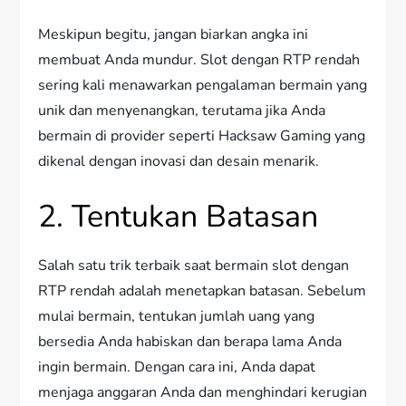
Meskipun begitu, jangan biarkan angka ini
membuat Anda mundur. Slot dengan RTP rendah
sering kali menawarkan pengalaman bermain yang
unik dan menyenangkan, terutama jika Anda
bermain di provider seperti Hacksaw Gaming yang
dikenal dengan inovasi dan desain menarik.
2. Tentukan Batasan
Salah satu trik terbaik saat bermain slot dengan
RTP rendah adalah menetapkan batasan. Sebelum
mulai bermain, tentukan jumlah uang yang
bersedia Anda habiskan dan berapa lama Anda
ingin bermain. Dengan cara ini, Anda dapat
menjaga anggaran Anda dan menghindari kerugian