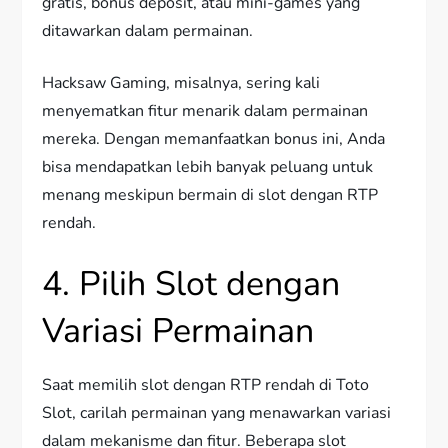
gratis, bonus deposit, atau mini-games yang
ditawarkan dalam permainan.
Hacksaw Gaming, misalnya, sering kali
menyematkan fitur menarik dalam permainan
mereka. Dengan memanfaatkan bonus ini, Anda
bisa mendapatkan lebih banyak peluang untuk
menang meskipun bermain di slot dengan RTP
rendah.
4. Pilih Slot dengan
Variasi Permainan
Saat memilih slot dengan RTP rendah di Toto
Slot, carilah permainan yang menawarkan variasi
dalam mekanisme dan fitur. Beberapa slot